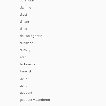
corendon
damme
diest
dinant
diner
douwe egberts
duitsland
durbuy
eten
faillissement
frankrijk
genk
gent
geopunt
geopunt vlaanderen