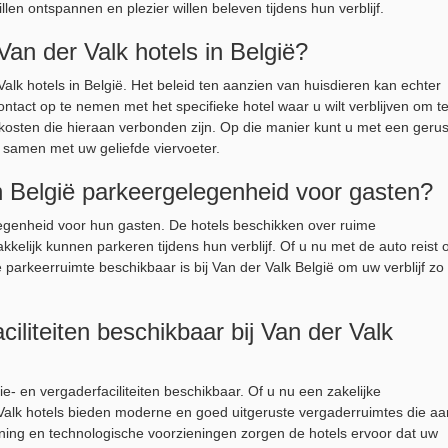
llen ontspannen en plezier willen beleven tijdens hun verblijf.
Van der Valk hotels in België?
lk hotels in België. Het beleid ten aanzien van huisdieren kan echter
ontact op te nemen met het specifieke hotel waar u wilt verblijven om t
kosten die hieraan verbonden zijn. Op die manier kunt u met een gerus
l samen met uw geliefde viervoeter.
n België parkeergelegenheid voor gasten?
legenheid voor hun gasten. De hotels beschikken over ruime
kkelijk kunnen parkeren tijdens hun verblijf. Of u nu met de auto reist o
 parkeerruimte beschikbaar is bij Van der Valk België om uw verblijf zo
ciliteiten beschikbaar bij Van der Valk
tie- en vergaderfaciliteiten beschikbaar. Of u nu een zakelijke
 Valk hotels bieden moderne en goed uitgeruste vergaderruimtes die aa
ning en technologische voorzieningen zorgen de hotels ervoor dat uw