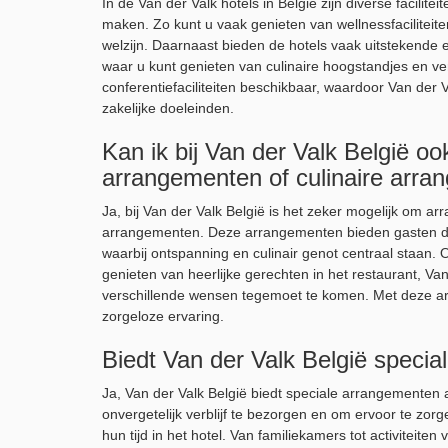
In de Van der Valk hotels in België zijn diverse facili
maken. Zo kunt u vaak genieten van wellnessfacilitei
welzijn. Daarnaast bieden de hotels vaak uitstekende e
waar u kunt genieten van culinaire hoogstandjes en ver
conferentiefaciliteiten beschikbaar, waardoor Van der V
zakelijke doeleinden.
Kan ik bij Van der Valk België o
arrangementen of culinaire arr
Ja, bij Van der Valk België is het zeker mogelijk om
arrangementen. Deze arrangementen bieden gasten de
waarbij ontspanning en culinair genot centraal staan.
genieten van heerlijke gerechten in het restaurant, 
verschillende wensen tegemoet te komen. Met deze arr
zorgeloze ervaring.
Biedt Van der Valk België specia
Ja, Van der Valk België biedt speciale arrangementen
onvergetelijk verblijf te bezorgen en om ervoor te zo
hun tijd in het hotel. Van familiekamers tot activiteit