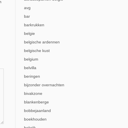
m
avg
bar
barkrukken
belgie
belgische ardennen
belgische kust
belgium
belvilla
beringen
bijzonder overnachten
bivakzone
blankenberge
bobbejaanland
boekhouden
bokrijk