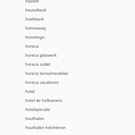
hasselt
heuvelland
hoekbank
homeaway
hometogo
horeca
horeca glaswerk
horeca outlet
horeca terrasmeubilair
horeca vacatures
hotel
hotel de hofkamers
hotelspecials
houthalen
houthalen helchteren