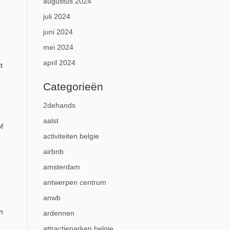
augustus 2024
juli 2024
juni 2024
mei 2024
e
april 2024
t
Categorieën
2dehands
aalst
f
activiteiten belgie
airbnb
amsterdam
antwerpen centrum
anwb
n
ardennen
attractieparken belgie