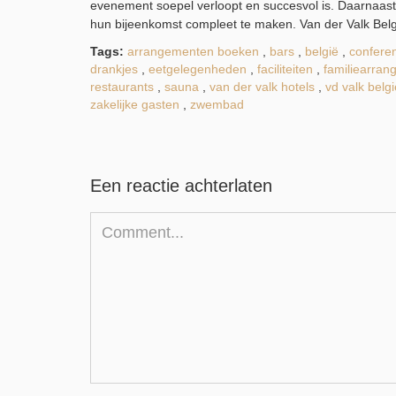
evenement soepel verloopt en succesvol is. Daarnaast
hun bijeenkomst compleet te maken. Van der Valk Belgi
Tags:
arrangementen boeken
,
bars
,
belgië
,
conferent
drankjes
,
eetgelegenheden
,
faciliteiten
,
familiearra
restaurants
,
sauna
,
van der valk hotels
,
vd valk belgi
zakelijke gasten
,
zwembad
Een reactie achterlaten