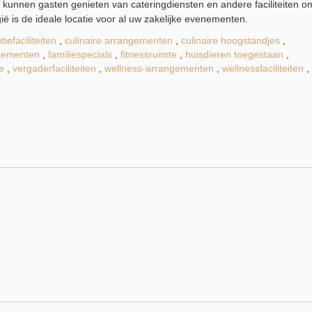
 kunnen gasten genieten van cateringdiensten en andere faciliteiten o
ë is de ideale locatie voor al uw zakelijke evenementen.
iefaciliteiten
,
culinaire arrangementen
,
culinaire hoogstandjes
,
ngementen
,
familiespecials
,
fitnessruimte
,
huisdieren toegestaan
,
e
,
vergaderfaciliteiten
,
wellness-arrangementen
,
wellnessfaciliteiten
,