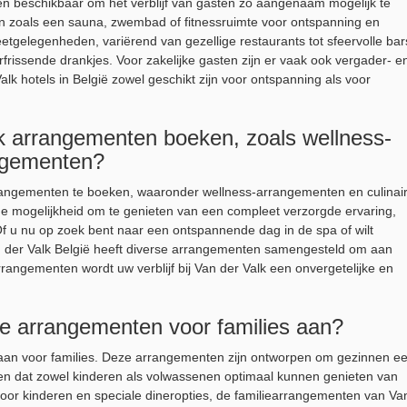
teiten beschikbaar om het verblijf van gasten zo aangenaam mogelijk te
ten zoals een sauna, zwembad of fitnessruimte voor ontspanning en
etgelegenheden, variërend van gezellige restaurants tot sfeervolle bar
frissende drankjes. Voor zakelijke gasten zijn er vaak ook vergader- e
alk hotels in België zowel geschikt zijn voor ontspanning als voor
ok arrangementen boeken, zoals wellness-
angementen?
 arrangementen te boeken, waaronder wellness-arrangementen en culinai
 mogelijkheid om te genieten van een compleet verzorgde ervaring,
 Of u nu op zoek bent naar een ontspannende dag in de spa of wilt
Van der Valk België heeft diverse arrangementen samengesteld om aan
angementen wordt uw verblijf bij Van der Valk een onvergetelijke en
le arrangementen voor families aan?
 aan voor families. Deze arrangementen zijn ontworpen om gezinnen e
rgen dat zowel kinderen als volwassenen optimaal kunnen genieten van
en voor kinderen en speciale dineropties, de familiearrangementen van Va