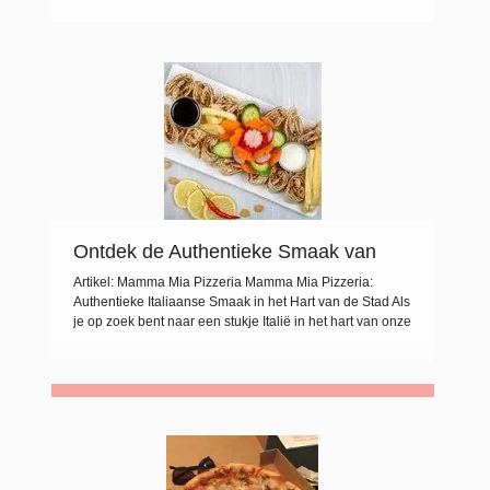
liefhebbers van de Italiaanse keuken samenkomen om te
genieten van heerlijke pizza’s en andere culinaire
hoogstandjes. Met een warme en uitnodigende sfeer
voelt het alsof je thuiskomt bij Mamma Mia. […]
Ontdek de Authentieke Smaak van
Mamma Mia Pizzeria in het Hart van
Artikel: Mamma Mia Pizzeria Mamma Mia Pizzeria:
de Stad
Authentieke Italiaanse Smaak in het Hart van de Stad Als
je op zoek bent naar een stukje Italië in het hart van onze
stad, dan is Mamma Mia Pizzeria de place to be. Met zijn
gezellige sfeer, vriendelijke bediening en heerlijke
gerechten weet deze pizzeria al jaren de […]