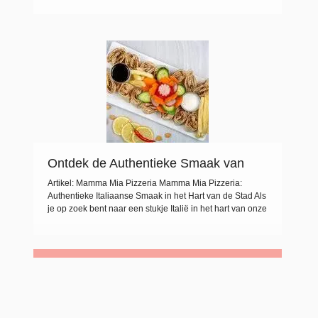
liefhebbers van de Italiaanse keuken samenkomen om te
genieten van heerlijke pizza’s en andere culinaire
hoogstandjes. Met een warme en uitnodigende sfeer
voelt het alsof je thuiskomt bij Mamma Mia. […]
Ontdek de Authentieke Smaak van
Mamma Mia Pizzeria in het Hart van
Artikel: Mamma Mia Pizzeria Mamma Mia Pizzeria:
de Stad
Authentieke Italiaanse Smaak in het Hart van de Stad Als
je op zoek bent naar een stukje Italië in het hart van onze
stad, dan is Mamma Mia Pizzeria de place to be. Met zijn
gezellige sfeer, vriendelijke bediening en heerlijke
gerechten weet deze pizzeria al jaren de […]