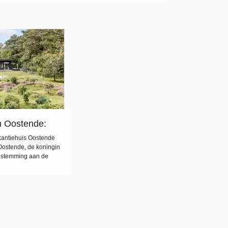
zoek zijn naar een onvergetelijke vakantie-ervaring. Een
vakantiehuis in België is de perfecte uitvalsbasis om dit
prachtige land te verkennen en te genieten […]
n Oostende:
akantie aan de
kantiehuis Oostende
Oostende, de koningin
bestemming aan de
als locals. Als u op
strandvakantie,
 een vakantiehuis in
en comfort om optimaal