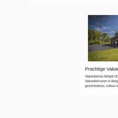
hoogstandjes. Voor wie op zoek is naar een luxueuze en
comfortabele vakantie-ervaring, bieden villa’s in België
de perfecte accommodatie. Of het nu gaat om […]
Prachtige Vakan
Ontdek de Idea
Vakantiehuis België O
Jouw Verblijf
Vakantiehuizen in Belgi
geschiedenis, cultuur 
perfecte bestemming v
je nu op zoek bent naar
steden en culinaire hoo
België vind je het allem