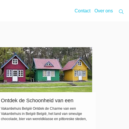
Contact
Over ons
Ontdek de Schoonheid van een
Vakantiehuis in België
Vakantiehuis België Ontdek de Charme van een
Vakantiehuis in België België, het land van smeuïge
chocolade, bier van wereldklasse en pittoreske steden,
heeft nog zoveel meer te bieden voor degenen die op