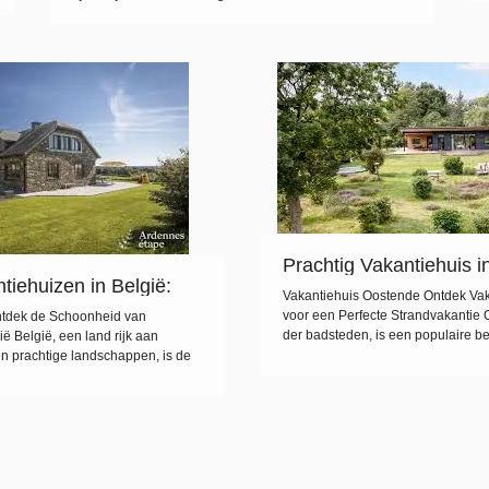
jacuzzi biedt de perfecte combinatie van luxe en comfort,
waardoor je optimaal kunt genieten van je verblijf. Of je
nu een romantisch uitje plant of gewoon wilt ontspannen
met vrienden en […]
Prachtig Vakantiehuis i
tiehuizen in België:
Geniet van een Strandv
Vakantiehuis Oostende Ontdek Va
le Bestemming voor
Belgische Kust
voor een Perfecte Strandvakantie 
ntdek de Schoonheid van
der badsteden, is een populaire 
ë België, een land rijk aan
Belgische kust voor zowel toeristen 
en prachtige landschappen, is de
zoek bent naar een ontspannende 
oor een ontspannen vakantie. Of
overweeg dan zeker een verblijf in
 rust en natuur of juist bruisende
Oostende. Dit biedt u de vrijheid 
gstandjes wilt ontdekken, in
[…]
aal. Een verblijf in […]