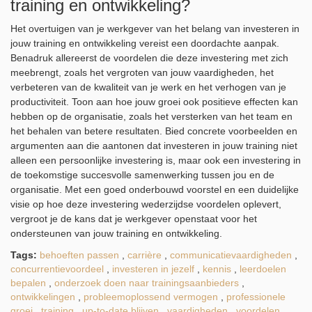
training en ontwikkeling?
Het overtuigen van je werkgever van het belang van investeren in
jouw training en ontwikkeling vereist een doordachte aanpak.
Benadruk allereerst de voordelen die deze investering met zich
meebrengt, zoals het vergroten van jouw vaardigheden, het
verbeteren van de kwaliteit van je werk en het verhogen van je
productiviteit. Toon aan hoe jouw groei ook positieve effecten kan
hebben op de organisatie, zoals het versterken van het team en
het behalen van betere resultaten. Bied concrete voorbeelden en
argumenten aan die aantonen dat investeren in jouw training niet
alleen een persoonlijke investering is, maar ook een investering in
de toekomstige succesvolle samenwerking tussen jou en de
organisatie. Met een goed onderbouwd voorstel en een duidelijke
visie op hoe deze investering wederzijdse voordelen oplevert,
vergroot je de kans dat je werkgever openstaat voor het
ondersteunen van jouw training en ontwikkeling.
Tags:
behoeften passen
,
carrière
,
communicatievaardigheden
,
concurrentievoordeel
,
investeren in jezelf
,
kennis
,
leerdoelen
bepalen
,
onderzoek doen naar trainingsaanbieders
,
ontwikkelingen
,
probleemoplossend vermogen
,
professionele
groei
,
training
,
up-to-date blijven
,
vaardigheden
,
voordelen
,