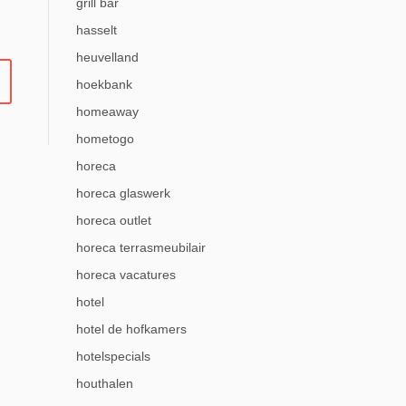
grill bar
hasselt
heuvelland
hoekbank
homeaway
hometogo
horeca
horeca glaswerk
horeca outlet
horeca terrasmeubilair
horeca vacatures
hotel
hotel de hofkamers
hotelspecials
houthalen