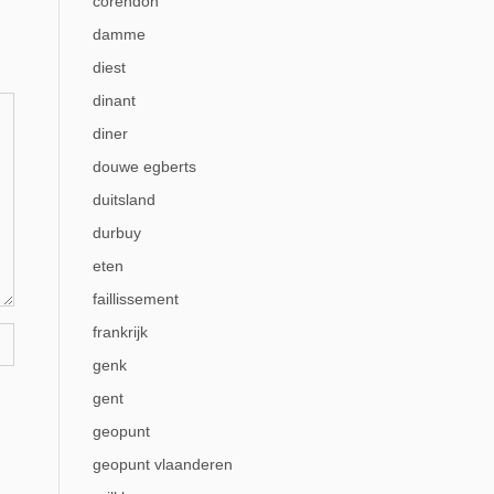
corendon
damme
diest
dinant
diner
douwe egberts
duitsland
durbuy
eten
faillissement
frankrijk
genk
gent
geopunt
geopunt vlaanderen