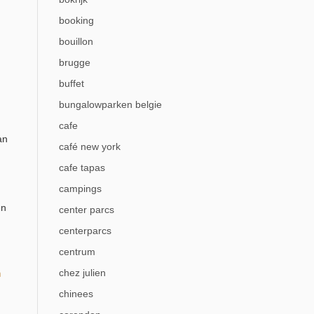
booking
bouillon
brugge
buffet
bungalowparken belgie
cafe
an
café new york
cafe tapas
campings
en
center parcs
centerparcs
centrum
chez julien
m
chinees