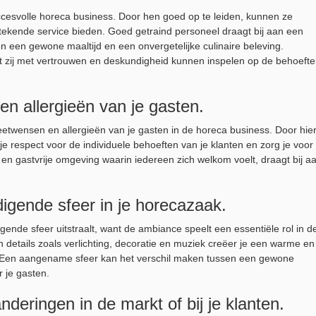
uccesvolle horeca business. Door hen goed op te leiden, kunnen ze
tekende service bieden. Goed getraind personeel draagt bij aan een
n een gewone maaltijd en een onvergetelijke culinaire beleving.
at zij met vertrouwen en deskundigheid kunnen inspelen op de behoeft
n allergieën van je gasten.
etwensen en allergieën van je gasten in de horeca business. Door hie
n je respect voor de individuele behoeften van je klanten en zorg je voor
 en gastvrije omgeving waarin iedereen zich welkom voelt, draagt bij a
digende sfeer in je horecazaak.
gende sfeer uitstraalt, want de ambiance speelt een essentiële rol in d
 details zoals verlichting, decoratie en muziek creëer je een warme en
 Een aangename sfeer kan het verschil maken tussen een gewone
 je gasten.
nderingen in de markt of bij je klanten.