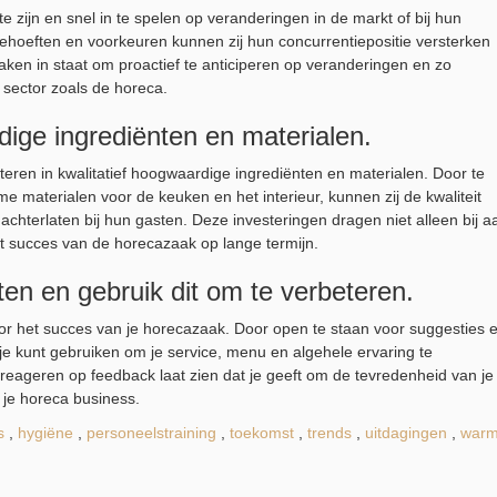
e zijn en snel in te spelen op veranderingen in de markt of bij hun
ehoeften en voorkeuren kunnen zij hun concurrentiepositie versterken
azaken in staat om proactief te anticiperen op veranderingen en zo
 sector zoals de horeca.
dige ingrediënten en materialen.
eren in kwalitatief hoogwaardige ingrediënten en materialen. Door te
 materialen voor de keuken en het interieur, kunnen zij de kwaliteit
chterlaten bij hun gasten. Deze investeringen dragen niet alleen bij a
t succes van de horecazaak op lange termijn.
ten en gebruik dit om te verbeteren.
oor het succes van je horecazaak. Door open te staan voor suggesties 
ie je kunt gebruiken om je service, menu en algehele ervaring te
 reageren op feedback laat zien dat je geeft om de tevredenheid van je
n je horeca business.
s
,
hygiëne
,
personeelstraining
,
toekomst
,
trends
,
uitdagingen
,
war