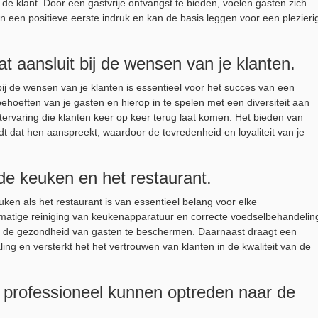
de klant. Door een gastvrije ontvangst te bieden, voelen gasten zich
n een positieve eerste indruk en kan de basis leggen voor een plezieri
 aansluit bij de wensen van je klanten.
j de wensen van je klanten is essentieel voor het succes van een
ehoeften van je gasten en hierop in te spelen met een diversiteit aan
tervaring die klanten keer op keer terug laat komen. Het bieden van
dt dat hen aanspreekt, waardoor de tevredenheid en loyaliteit van je
de keuken en het restaurant.
en als het restaurant is van essentieel belang voor elke
atige reiniging van keukenapparatuur en correcte voedselbehandelin
en de gezondheid van gasten te beschermen. Daarnaast draagt een
ing en versterkt het het vertrouwen van klanten in de kwaliteit van de
e professioneel kunnen optreden naar de