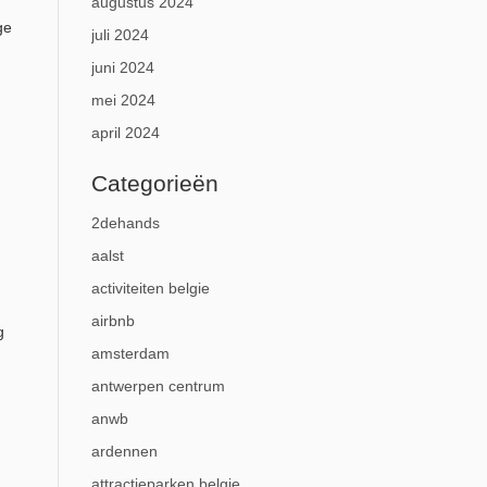
augustus 2024
ge
juli 2024
juni 2024
mei 2024
april 2024
Categorieën
2dehands
aalst
activiteiten belgie
airbnb
g
amsterdam
antwerpen centrum
anwb
ardennen
attractieparken belgie