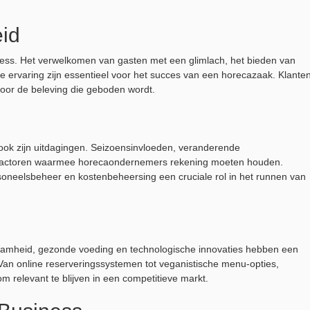
eid
iness. Het verwelkomen van gasten met een glimlach, het bieden van
 ervaring zijn essentieel voor het succes van een horecazaak. Klante
voor de beleving die geboden wordt.
ook zijn uitdagingen. Seizoensinvloeden, veranderende
e factoren waarmee horecaondernemers rekening moeten houden.
soneelsbeheer en kostenbeheersing een cruciale rol in het runnen van
zaamheid, gezonde voeding en technologische innovaties hebben een
an online reserveringssystemen tot veganistische menu-opties,
relevant te blijven in een competitieve markt.