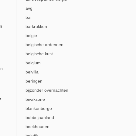
avg
bar
en
barkrukken
belgie
belgische ardennen
belgische kust
r
belgium
an
belvilla
beringen
bijzonder overnachten
e
bivakzone
blankenberge
bobbejaanland
boekhouden
bokrijk