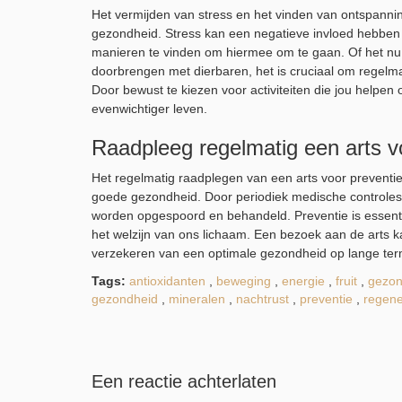
Het vermijden van stress en het vinden van ontspannin
gezondheid. Stress kan een negatieve invloed hebben 
manieren te vinden om hiermee om te gaan. Of het nu 
doorbrengen met dierbaren, het is cruciaal om regelma
Door bewust te kiezen voor activiteiten die jou helpen 
evenwichtiger leven.
Raadpleeg regelmatig een arts v
Het regelmatig raadplegen van een arts voor preventi
goede gezondheid. Door periodiek medische controles
worden opgespoord en behandeld. Preventie is essentie
het welzijn van ons lichaam. Een bezoek aan de arts k
verzekeren van een optimale gezondheid op lange term
Tags:
antioxidanten
,
beweging
,
energie
,
fruit
,
gezon
gezondheid
,
mineralen
,
nachtrust
,
preventie
,
regen
Een reactie achterlaten