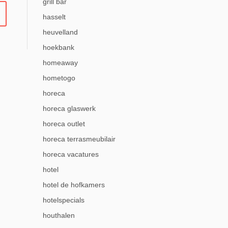
grill bar
hasselt
heuvelland
hoekbank
homeaway
hometogo
horeca
horeca glaswerk
horeca outlet
horeca terrasmeubilair
horeca vacatures
hotel
hotel de hofkamers
hotelspecials
houthalen