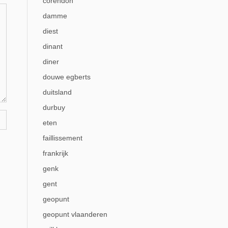
corendon
damme
diest
dinant
diner
douwe egberts
duitsland
durbuy
eten
faillissement
frankrijk
genk
gent
geopunt
geopunt vlaanderen