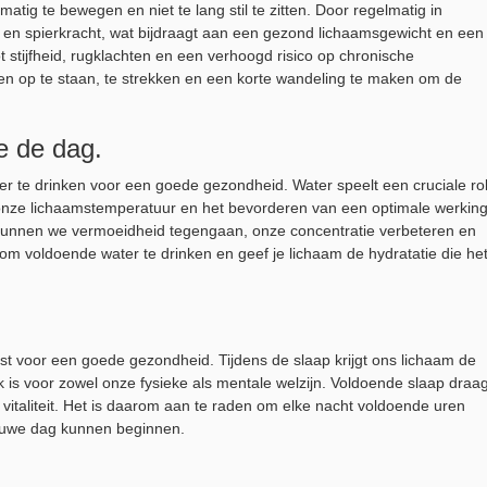
tig te bewegen en niet te lang stil te zitten. Door regelmatig in
 en spierkracht, wat bijdraagt aan een gezond lichaamsgewicht en een
 stijfheid, rugklachten en een verhoogd risico op chronische
en op te staan, te strekken en een korte wandeling te maken om de
e de dag.
r te drinken voor een goede gezondheid. Water speelt een cruciale ro
 onze lichaamstemperatuur en het bevorderen van een optimale werkin
 kunnen we vermoeidheid tegengaan, onze concentratie verbeteren en
om voldoende water te drinken en geef je lichaam de hydratatie die he
st voor een goede gezondheid. Tijdens de slaap krijgt ons lichaam de
k is voor zowel onze fysieke als mentale welzijn. Voldoende slaap draag
vitaliteit. Het is daarom aan te raden om elke nacht voldoende uren
nieuwe dag kunnen beginnen.