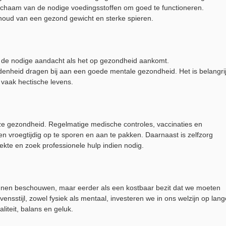
s lichaam van de nodige voedingsstoffen om goed te functioneren.
houd van een gezond gewicht en sterke spieren.
t de nodige aandacht als het op gezondheid aankomt.
enheid dragen bij aan een goede mentale gezondheid. Het is belangri
 vaak hectische levens.
nze gezondheid. Regelmatige medische controles, vaccinaties en
 vroegtijdig op te sporen en aan te pakken. Daarnaast is zelfzorg
 ziekte en zoek professionele hulp indien nodig.
unnen beschouwen, maar eerder als een kostbaar bezit dat we moeten
nsstijl, zowel fysiek als mentaal, investeren we in ons welzijn op lang
liteit, balans en geluk.