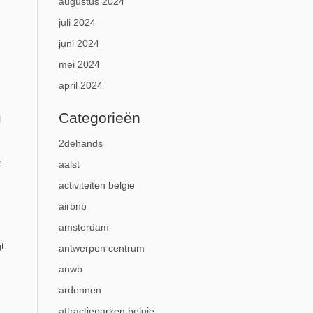
augustus 2024
juli 2024
juni 2024
mei 2024
april 2024
Categorieën
l
g
2dehands
t
aalst
activiteiten belgie
airbnb
amsterdam
t
antwerpen centrum
anwb
ardennen
attractieparken belgie