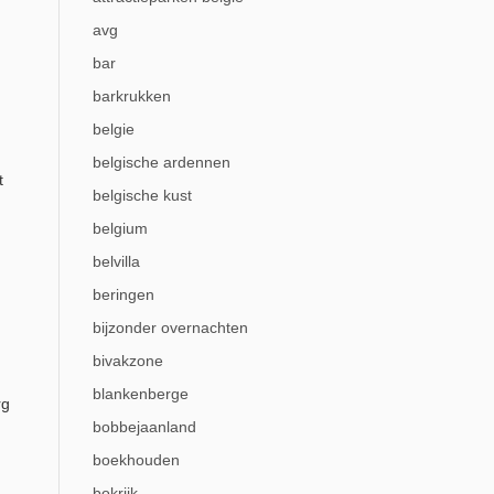
avg
bar
barkrukken
belgie
belgische ardennen
t
belgische kust
belgium
belvilla
beringen
bijzonder overnachten
bivakzone
blankenberge
rg
bobbejaanland
boekhouden
bokrijk