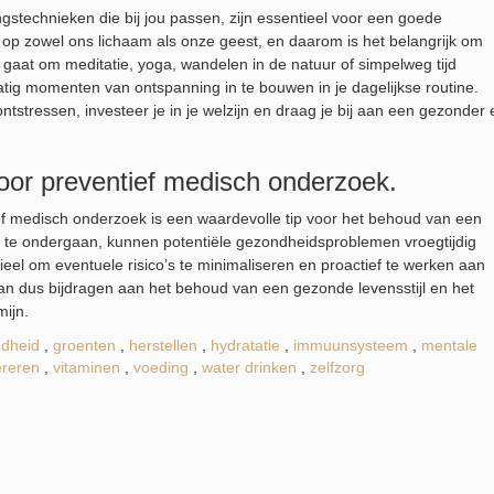
gstechnieken die bij jou passen, zijn essentieel voor een goede
op zowel ons lichaam als onze geest, en daarom is het belangrijk om
gaat om meditatie, yoga, wandelen in de natuur of simpelweg tijd
tig momenten van ontspanning in te bouwen in je dagelijkse routine.
ontstressen, investeer je in je welzijn en draag je bij aan een gezonder 
oor preventief medisch onderzoek.
ef medisch onderzoek is een waardevolle tip voor het behoud van een
 te ondergaan, kunnen potentiële gezondheidsproblemen vroegtijdig
el om eventuele risico’s te minimaliseren en proactief te werken aan
an dus bijdragen aan het behoud van een gezonde levensstijl en het
ijn.
dheid
,
groenten
,
herstellen
,
hydratatie
,
immuunsysteem
,
mentale
ereren
,
vitaminen
,
voeding
,
water drinken
,
zelfzorg