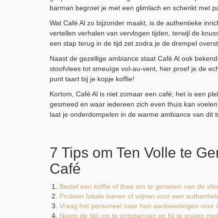
barman begroet je met een glimlach en schenkt met pas
Wat Café Al zo bijzonder maakt, is de authentieke inri
vertellen verhalen van vervlogen tijden, terwijl de knus
een stap terug in de tijd zet zodra je de drempel overst
Naast de gezellige ambiance staat Café Al ook bekend 
stoofvlees tot smeuïge vol-au-vent, hier proef je de e
punt taart bij je kopje koffie!
Kortom, Café Al is niet zomaar een café; het is een 
gesmeed en waar iedereen zich even thuis kan voelen.
laat je onderdompelen in de warme ambiance van dit tra
7 Tips om Ten Volle te G
Café
Bestel een koffie of thee om te genieten van de sfee
Probeer lokale bieren of wijnen voor een authentiek
Vraag het personeel naar hun aanbevelingen voor l
Neem de tijd om te ontspannen en bij te praten met