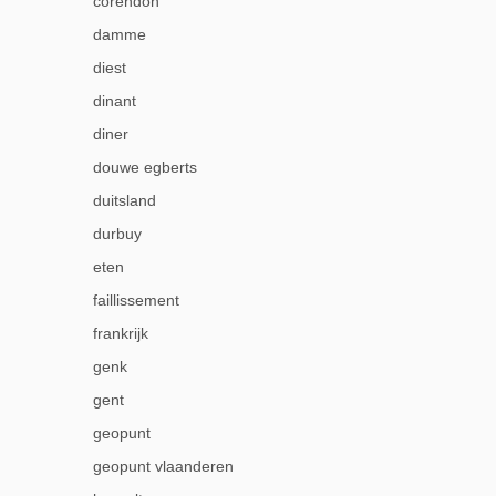
corendon
damme
diest
dinant
diner
douwe egberts
duitsland
durbuy
eten
faillissement
frankrijk
genk
gent
geopunt
geopunt vlaanderen