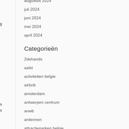
augustus 2024
juli 2024
juni 2024
ng
mei 2024
april 2024
Categorieën
2dehands
aalst
activiteiten belgie
airbnb
amsterdam
antwerpen centrum
en
an
anwb
ardennen
attractieparken belgie