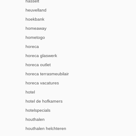
hasselt
heuvelland
hoekbank
homeaway
hometogo
horeca
horeca glaswerk
horeca outlet
horeca terrasmeubilair
horeca vacatures
hotel
hotel de hofkamers
hotelspecials
houthalen
houthalen helchteren