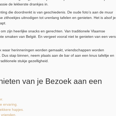
sie de lekkerste drankjes in.
chting die doordrenkt is van geschiedenis. De oude foto’s aan de muur
se zithoekjes uitnodigen tot urenlang tafelen en genieten. Het is alsof je
apt.
om zijn heerlijke snacks en gerechten. Van traditionele Vlaamse
chte smaken van België. En vergeet vooral niet te genieten van een ver
plek waar herinneringen worden gemaakt, vriendschappen worden
 Dus stap binnen, neem plaats aan de bar of aan een knus tafeltje en
ditionele stukje gezelligheid.
enieten van je Bezoek aan een
r.
e ervaring.
ekkere hapjes.
 vrienden.