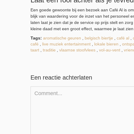
Een goede gewoonte bij een bezoek aan Café Al is om ee
blijk van waardering voor de inzet van het personeel e
laten laat je zien dat je de service op prijs stelt en z
kleine daad met een groot effect, waarmee je laat zien d
Tags:
aromatische geuren
,
belgisch biertje
,
café al
,
café
,
live muziek entertainment
,
lokale bieren
,
ontsp
taart
,
traditie
,
vlaamse stoofvlees
,
vol-au-vent
,
vrie
Een reactie achterlaten