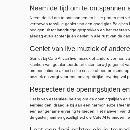
Neem de tijd om te ontspannen en
Neem de tijd om te ontspannen en bij te praten met vri
vertoeven terwijl je geniet van een goed glas Belgisch 
nodigen uit tot langdurige gesprekken en het creëren 
alledag even achter je en geniet in alle rust van de gast
Geniet van live muziek of andere
Geniet bij Café Al van live muziek of andere vormen v
klanken van getalenteerde artiesten terwijl je geniet v
om een intieme akoestische sessie of een bruisend optr
bezoek en zorgt voor een onvergetelijke ervaring vol p
Respecteer de openingstijden en s
Het is van essentieel belang om de openingstijden en s
eerbiedigen, draag je bij aan een harmonieuze sfeer in
een aangename ervaring te bieden. Het naleven van de 
de gastvrijheid en gezelligheid die Café Al te bieden he
Laat een fooi achter als je tevre