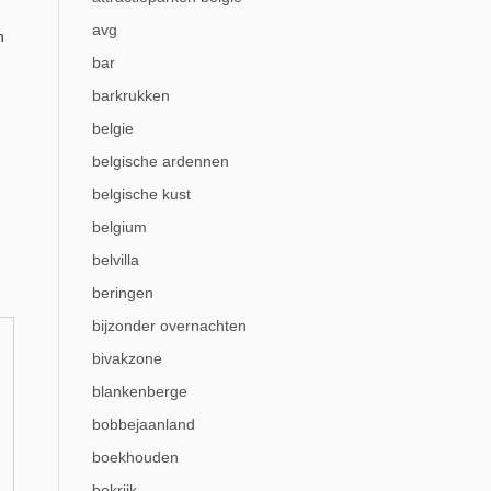
avg
n
bar
barkrukken
belgie
belgische ardennen
belgische kust
belgium
belvilla
beringen
bijzonder overnachten
bivakzone
blankenberge
bobbejaanland
boekhouden
bokrijk