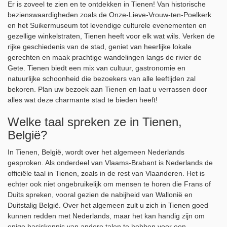
Er is zoveel te zien en te ontdekken in Tienen! Van historische
bezienswaardigheden zoals de Onze-Lieve-Vrouw-ten-Poelkerk
en het Suikermuseum tot levendige culturele evenementen en
gezellige winkelstraten, Tienen heeft voor elk wat wils. Verken de
rijke geschiedenis van de stad, geniet van heerlijke lokale
gerechten en maak prachtige wandelingen langs de rivier de
Gete. Tienen biedt een mix van cultuur, gastronomie en
natuurlijke schoonheid die bezoekers van alle leeftijden zal
bekoren. Plan uw bezoek aan Tienen en laat u verrassen door
alles wat deze charmante stad te bieden heeft!
Welke taal spreken ze in Tienen,
België?
In Tienen, België, wordt over het algemeen Nederlands
gesproken. Als onderdeel van Vlaams-Brabant is Nederlands de
officiële taal in Tienen, zoals in de rest van Vlaanderen. Het is
echter ook niet ongebruikelijk om mensen te horen die Frans of
Duits spreken, vooral gezien de nabijheid van Wallonië en
Duitstalig België. Over het algemeen zult u zich in Tienen goed
kunnen redden met Nederlands, maar het kan handig zijn om
enige basiskennis van andere talen te hebben voor een