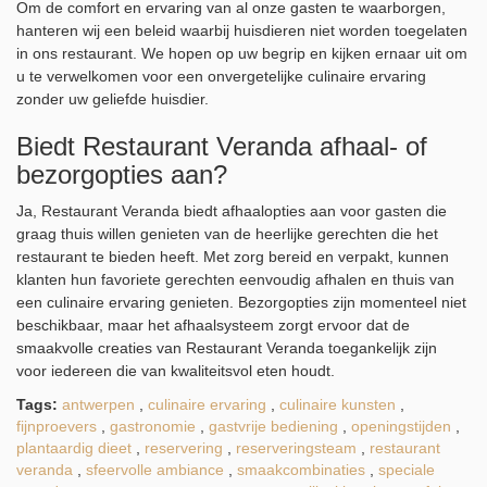
Om de comfort en ervaring van al onze gasten te waarborgen,
hanteren wij een beleid waarbij huisdieren niet worden toegelaten
in ons restaurant. We hopen op uw begrip en kijken ernaar uit om
u te verwelkomen voor een onvergetelijke culinaire ervaring
zonder uw geliefde huisdier.
Biedt Restaurant Veranda afhaal- of
bezorgopties aan?
Ja, Restaurant Veranda biedt afhaalopties aan voor gasten die
graag thuis willen genieten van de heerlijke gerechten die het
restaurant te bieden heeft. Met zorg bereid en verpakt, kunnen
klanten hun favoriete gerechten eenvoudig afhalen en thuis van
een culinaire ervaring genieten. Bezorgopties zijn momenteel niet
beschikbaar, maar het afhaalsysteem zorgt ervoor dat de
smaakvolle creaties van Restaurant Veranda toegankelijk zijn
voor iedereen die van kwaliteitsvol eten houdt.
Tags:
antwerpen
,
culinaire ervaring
,
culinaire kunsten
,
fijnproevers
,
gastronomie
,
gastvrije bediening
,
openingstijden
,
plantaardig dieet
,
reservering
,
reserveringsteam
,
restaurant
veranda
,
sfeervolle ambiance
,
smaakcombinaties
,
speciale