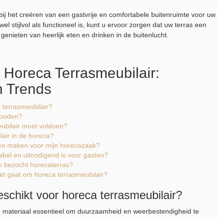
 bij het creëren van een gastvrije en comfortabele buitenruimte voor uw
wel stijlvol als functioneel is, kunt u ervoor zorgen dat uw terras een
enieten van heerlijk eten en drinken in de buitenlucht.
 Horeca Terrasmeubilair:
n Trends
 terrasmeubilair?
rhouden?
eubilair moet voldoen?
lair in de horeca?
aten maken voor mijn horecazaak?
abel en uitnodigend is voor gasten?
uk bezocht horecaterras?
 het gaat om horeca terrasmeubilair?
eschikt voor horeca terrasmeubilair?
ste materiaal essentieel om duurzaamheid en weerbestendigheid te