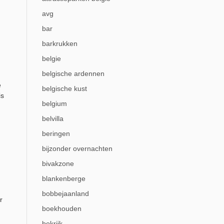
avg
bar
barkrukken
belgie
belgische ardennen
e
belgische kust
is
belgium
belvilla
beringen
bijzonder overnachten
bivakzone
blankenberge
bobbejaanland
r
boekhouden
bokrijk