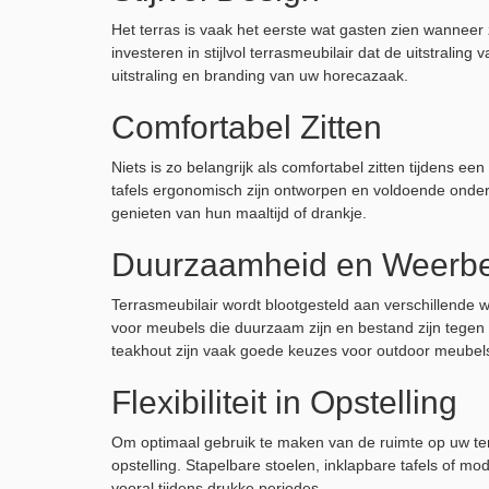
Het terras is vaak het eerste wat gasten zien wannee
investeren in stijlvol terrasmeubilair dat de uitstralin
uitstraling en branding van uw horecazaak.
Comfortabel Zitten
Niets is zo belangrijk als comfortabel zitten tijdens ee
tafels ergonomisch zijn ontworpen en voldoende onder
genieten van hun maaltijd of drankje.
Duurzaamheid en Weerbe
Terrasmeubilair wordt blootgesteld aan verschillende
voor meubels die duurzaam zijn en bestand zijn tegen
teakhout zijn vaak goede keuzes voor outdoor meubel
Flexibiliteit in Opstelling
Om optimaal gebruik te maken van de ruimte op uw terra
opstelling. Stapelbare stoelen, inklapbare tafels of mo
vooral tijdens drukke periodes.