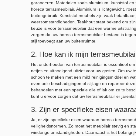
garanderen. Materialen zoals aluminium, kunststof en
horeca terrasmeubilair. Aluminium is lichtgewicht, roe
buitengebruik. Kunststof meubels zijn vaak betaalbaa
weersomstandigheden. Teakhout staat bekend om zijn 
keuze is voor terrasmeubilair dat een warme uitstraling
zorgen dat uw horeca terrasmeubilair bestand is tegen i
stijl toevoegt aan uw buitenruimte.
2. Hoe kan ik mijn terrasmeubila
Het onderhouden van terrasmeubilair is essentieel om d
netjes en uitnodigend uitziet voor uw gasten. Om uw te
schoon te maken met een mild reinigingsmiddel en wate
eventuele beschadigingen of slijtage en repareer deze 
behandelen met een speciale olie of lak om ze te bes
kunt u ervoor zorgen dat uw terrasmeubilair er jarenlang
3. Zijn er specifieke eisen waar
Ja, er zijn specifieke eisen waaraan horeca terrasmeu
veiligheidsnormen. Zo moet het meubilair stevig en stab
winderige omstandigheden. Daarnaast is het belangrijk