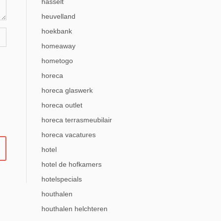
hasselt
heuvelland
hoekbank
homeaway
hometogo
horeca
horeca glaswerk
horeca outlet
horeca terrasmeubilair
horeca vacatures
hotel
hotel de hofkamers
hotelspecials
houthalen
houthalen helchteren