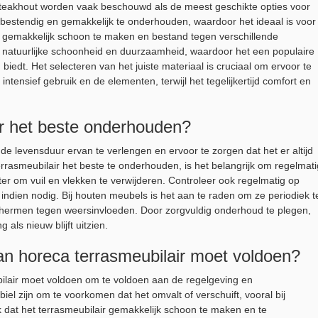
 teakhout worden vaak beschouwd als de meest geschikte opties voor
stbestendig en gemakkelijk te onderhouden, waardoor het ideaal is voor
r, gemakkelijk schoon te maken en bestand tegen verschillende
natuurlijke schoonheid en duurzaamheid, waardoor het een populaire
 biedt. Het selecteren van het juiste materiaal is cruciaal om ervoor te
ntensief gebruik en de elementen, terwijl het tegelijkertijd comfort en
ir het beste onderhouden?
e levensduur ervan te verlengen en ervoor te zorgen dat het er altijd
rrasmeubilair het beste te onderhouden, is het belangrijk om regelmati
r om vuil en vlekken te verwijderen. Controleer ook regelmatig op
indien nodig. Bij houten meubels is het aan te raden om ze periodiek t
chermen tegen weersinvloeden. Door zorgvuldig onderhoud te plegen,
 als nieuw blijft uitzien.
aan horeca terrasmeubilair moet voldoen?
bilair moet voldoen om te voldoen aan de regelgeving en
iel zijn om te voorkomen dat het omvalt of verschuift, vooral bij
 dat het terrasmeubilair gemakkelijk schoon te maken en te