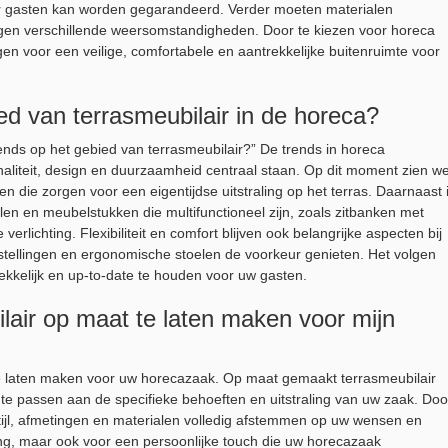
r gasten kan worden gegarandeerd. Verder moeten materialen
egen verschillende weersomstandigheden. Door te kiezen voor horeca
gen voor een veilige, comfortabele en aantrekkelijke buitenruimte voor
ied van terrasmeubilair in de horeca?
rends op het gebied van terrasmeubilair?” De trends in horeca
onaliteit, design en duurzaamheid centraal staan. Op dit moment zien w
die zorgen voor een eigentijdse uitstraling op het terras. Daarnaast 
len en meubelstukken die multifunctioneel zijn, zoals zitbanken met
rlichting. Flexibiliteit en comfort blijven ook belangrijke aspecten bij
stellingen en ergonomische stoelen de voorkeur genieten. Het volgen
kkelijk en up-to-date te houden voor uw gasten.
ilair op maat te laten maken voor mijn
 te laten maken voor uw horecazaak. Op maat gemaakt terrasmeubilair
 te passen aan de specifieke behoeften en uitstraling van uw zaak. Doo
tijl, afmetingen en materialen volledig afstemmen op uw wensen en
aling, maar ook voor een persoonlijke touch die uw horecazaak