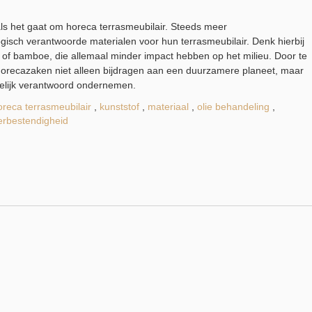
 als het gaat om horeca terrasmeubilair. Steeds meer
sch verantwoorde materialen voor hun terrasmeubilair. Denk hierbij
 of bamboe, die allemaal minder impact hebben op het milieu. Door te
n horecazaken niet alleen bijdragen aan een duurzamere planeet, maar
pelijk verantwoord ondernemen.
oreca terrasmeubilair
,
kunststof
,
materiaal
,
olie behandeling
,
rbestendigheid