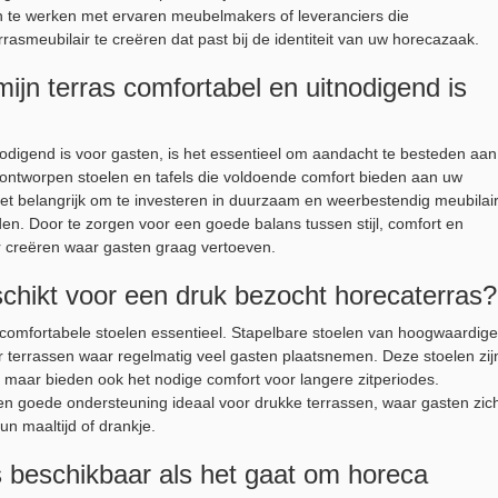
 te werken met ervaren meubelmakers of leveranciers die
rasmeubilair te creëren dat past bij de identiteit van uw horecazaak.
mijn terras comfortabel en uitnodigend is
odigend is voor gasten, is het essentieel om aandacht te besteden aan
h ontworpen stoelen en tafels die voldoende comfort bieden aan uw
s het belangrijk om te investeren in duurzaam en weerbestendig meubilai
n. Door te zorgen voor een goede balans tussen stijl, comfort en
er creëren waar gasten graag vertoeven.
schikt voor een druk bezocht horecaterras?
comfortabele stoelen essentieel. Stapelbare stoelen van hoogwaardige
or terrassen waar regelmatig veel gasten plaatsnemen. Deze stoelen zij
, maar bieden ook het nodige comfort voor langere zitperiodes.
n goede ondersteuning ideaal voor drukke terrassen, waar gasten zic
n maaltijd of drankje.
ies beschikbaar als het gaat om horeca