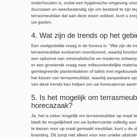
onderhouden is, zodat een hygiënische omgeving voo
duurzaam en weerbestendig zijn om bestand te zijn t
terrasmeubilair dat aan deze eisen voldoet, kunt u zor
uw gasten.
4. Wat zijn de trends op het geb
Een veelgestelde vraag in de horeca is: “Wat zijn de t
terrasmeubilair evolueren voortdurend, waarbij functi
een opkomst van minimalistische en moderne ontwerpen 
er een groeiende vraag naar milieuvriendelijke materia
geïntegreerde plantenbakken of tafels met ingebouwde ve
het kiezen van terrasmeubilair, waarbij aanpasbare op
van deze trends kan helpen om uw horecaterras aantre
5. Is het mogelijk om terrasmeub
horecazaak?
Ja, het is zeker mogelijk om terrasmeubilair op maat
biedt de mogelijkheid om uw buitenruimte volledig aan
te kiezen voor op maat gemaakt meubilair, kunt u de s
branding. Dit zorgt niet alleen voor een unieke uitstr