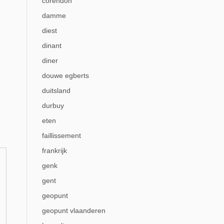
corendon
damme
diest
dinant
diner
douwe egberts
duitsland
durbuy
eten
faillissement
frankrijk
genk
gent
geopunt
geopunt vlaanderen