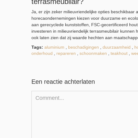
terrasmeubilair?
Ja, er zijn zeker milieuvriendelijke opties beschikbaar
horecaondernemingen kiezen voor duurzame en ecologi
aan gerecyclede kunststoffen, FSC-gecertificeerd hout
investeren in milieuvriendelijk terrasmeubilair kunne
ook laten zien dat zij waarde hechten aan maatschap
Tags:
aluminium
,
beschadigingen
,
duurzaamheid
,
h
onderhoud
,
repareren
,
schoonmaken
,
teakhout
,
wee
Een reactie achterlaten