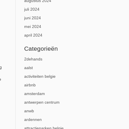
augustus 2024
juli 2024
juni 2024
mei 2024
april 2024
Categorieën
2dehands
g
aalst
activiteiten belgie
e
airbnb
amsterdam
antwerpen centrum
anwb
ardennen
attractieparken belgie