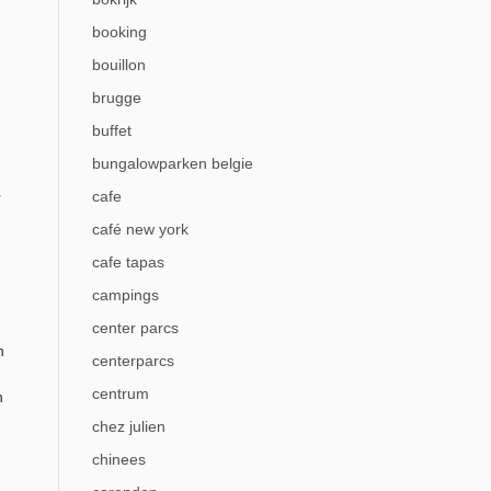
booking
bouillon
brugge
buffet
bungalowparken belgie
cafe
r
café new york
cafe tapas
campings
center parcs
n
centerparcs
centrum
h
chez julien
chinees