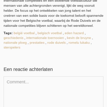
internationale competities en een bloeiende voetbalcultuur die
mensen van alle achtergronden verenigt, lijkt de weg vooruit
helder. De focus op het ontwikkelen van jong talent en het
creëren van een solide basis voor de toekomst belooft spannende
tijden voor het Belgische voetbal, waarbij de Rode Duivels en de
nationale competities blijven schitteren op het wereldtoneel.
Tags:
belgië voetbal
,
belgisch voetbal
,
eden hazard
,
geschiedenis
,
internationale toernooien
,
kevin de bruyne
,
nationale ploeg
,
prestaties
,
rode duivels
,
romelu lukaku
,
sterspelers
Een reactie achterlaten