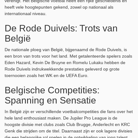
verenigt. Het Belgische voetbal heeft een rijke geschiedenis en
heeft vele hoogtepunten gekend, zowel op nationaal als
internationaal niveau.
De Rode Duivels: Trots van
België
De nationale ploeg van België, bijgenaamd de Rode Duivels, is
een bron van trots voor het land. Met getalenteerde spelers zoals
Eden Hazard, Kevin De Bruyne en Romelu Lukaku hebben de
Rode Duivels indrukwekkende prestaties geleverd op grote
toernooien zoals het WK en de UEFA Euro.
Belgische Competities:
Spanning en Sensatie
In België zijn er verschillende voetbalcompetities die fans over het
hele land enthousiast maken. De Jupiler Pro League is de
hoogste divisie met clubs zoals Club Brugge, Anderlecht en KRC
Genk die strijden om de titel. Daarnaast zijn er ook lagere divisies
die een belangrijke rol spelen in de ontwikkeling van jong talent.