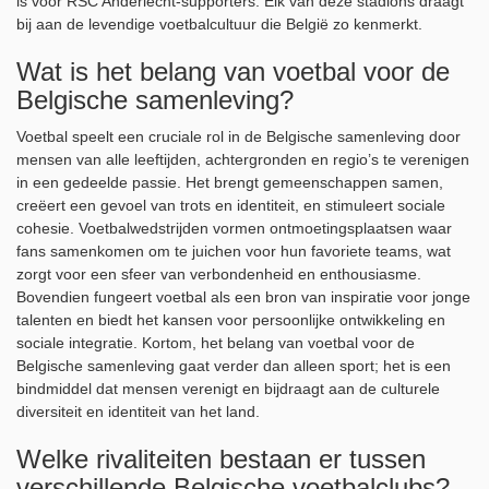
is voor RSC Anderlecht-supporters. Elk van deze stadions draagt
bij aan de levendige voetbalcultuur die België zo kenmerkt.
Wat is het belang van voetbal voor de
Belgische samenleving?
Voetbal speelt een cruciale rol in de Belgische samenleving door
mensen van alle leeftijden, achtergronden en regio’s te verenigen
in een gedeelde passie. Het brengt gemeenschappen samen,
creëert een gevoel van trots en identiteit, en stimuleert sociale
cohesie. Voetbalwedstrijden vormen ontmoetingsplaatsen waar
fans samenkomen om te juichen voor hun favoriete teams, wat
zorgt voor een sfeer van verbondenheid en enthousiasme.
Bovendien fungeert voetbal als een bron van inspiratie voor jonge
talenten en biedt het kansen voor persoonlijke ontwikkeling en
sociale integratie. Kortom, het belang van voetbal voor de
Belgische samenleving gaat verder dan alleen sport; het is een
bindmiddel dat mensen verenigt en bijdraagt aan de culturele
diversiteit en identiteit van het land.
Welke rivaliteiten bestaan er tussen
verschillende Belgische voetbalclubs?