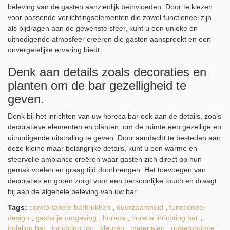
beleving van de gasten aanzienlijk beïnvloeden. Door te kiezen
voor passende verlichtingselementen die zowel functioneel zijn
als bijdragen aan de gewenste sfeer, kunt u een unieke en
uitnodigende atmosfeer creëren die gasten aanspreekt en een
onvergetelijke ervaring biedt.
Denk aan details zoals decoraties en
planten om de bar gezelligheid te
geven.
Denk bij het inrichten van uw horeca bar ook aan de details, zoals
decoratieve elementen en planten, om de ruimte een gezellige en
uitnodigende uitstraling te geven. Door aandacht te besteden aan
deze kleine maar belangrijke details, kunt u een warme en
sfeervolle ambiance creëren waar gasten zich direct op hun
gemak voelen en graag tijd doorbrengen. Het toevoegen van
decoraties en groen zorgt voor een persoonlijke touch en draagt
bij aan de algehele beleving van uw bar.
Tags:
comfortabele barkrukken
,
duurzaamheid
,
functioneel
design
,
gastvrije omgeving
,
horeca
,
horeca inrichting bar
,
indeling bar
,
inrichting bar
,
kleuren
,
materialen
,
opbergruimte
,