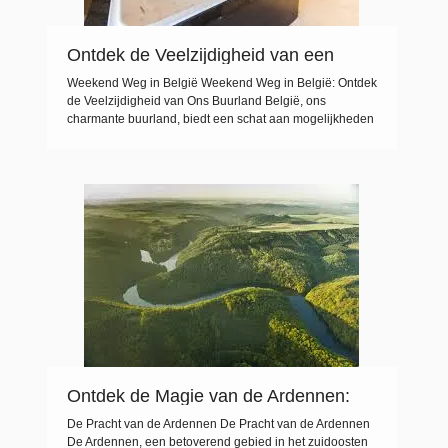
Ontdek de Veelzijdigheid van een
Weekend Weg in België
Weekend Weg in België Weekend Weg in België: Ontdek
de Veelzijdigheid van Ons Buurland België, ons
charmante buurland, biedt een schat aan mogelijkheden
voor een heerlijk weekend weg. Of je nu houdt van
pittoreske dorpjes, bruisende steden, culinaire
hoogstandjes of prachtige natuur, België heeft voor ieder
wat wils. Ontdek de Historische Steden Verken de
historische […]
Ontdek de Magie van de Ardennen:
Natuur, Avontuur en Cultuur in België
De Pracht van de Ardennen De Pracht van de Ardennen
De Ardennen, een betoverend gebied in het zuidoosten