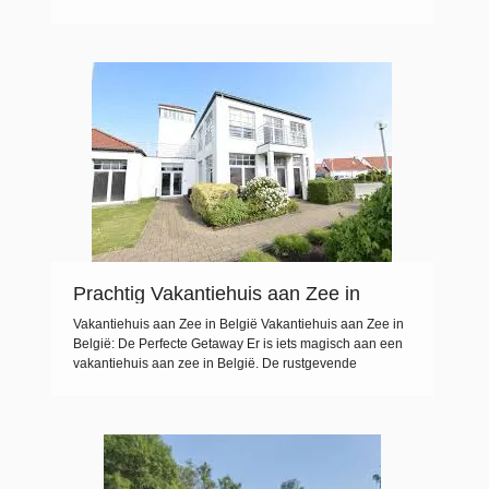
staat om zijn weelderige bossen, schilderachtige dorpjes
en avontuurlijke activiteiten, is de perfecte bestemming
voor een ontspannen vakantie dicht bij huis. Of je nu op
zoek bent naar rust en natuur […]
Prachtig Vakantiehuis aan Zee in
België: Ontsnap aan de Dagelijkse
Vakantiehuis aan Zee in België Vakantiehuis aan Zee in
Sleur
België: De Perfecte Getaway Er is iets magisch aan een
vakantiehuis aan zee in België. De rustgevende
geluiden van de golven, de verfrissende zeelucht en het
prachtige uitzicht op de kustlijn creëren de ideale setting
voor een ontspannen vakantie. Of u nu op zoek bent
naar […]