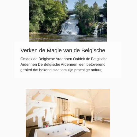
Verken de Magie van de Belgische
Ardennen
Ontdek de Belgische Ardennen Ontdek de Belgische
Ardennen De Belgische Ardennen, een betoverend
gebied dat bekend staat om zijn prachtige natuur,
schilderachtige dorpjes en avontuurlijke activiteiten. Of je
nu op zoek bent naar rust en ontspanning of juist naar
spanning en sensatie, de Ardennen bieden voor elk wat
wils. Natuurschoon Met uitgestrekte bossen, kabbelende
rivieren […]