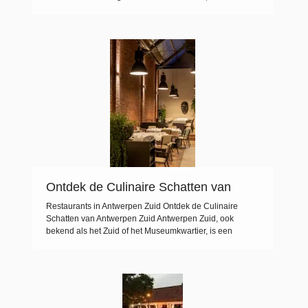
alleen een rijke architectuur en culinaire ervaringen,
maar is ook een paradijs voor shoppers. Of je nu op zoek
bent naar trendy boetieks, ambachtelijke winkels of
bekende merken, Gent heeft […]
Ontdek de Culinaire Schatten van
Restaurants in Antwerpen Zuid
Restaurants in Antwerpen Zuid Ontdek de Culinaire
Schatten van Antwerpen Zuid Antwerpen Zuid, ook
bekend als het Zuid of het Museumkwartier, is een
bruisende wijk in Antwerpen die bekend staat om zijn
kunstgalerijen, boetiekjes en vooral zijn diverse culinaire
scene. Met een overvloed aan restaurants die variëren
van gezellige eetcafés tot chique eetgelegenheden, is
Antwerpen […]